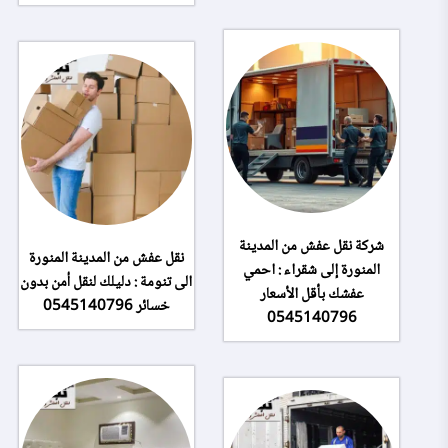
شركة نقل عفش من المدينة
نقل عفش من المدينة المنورة
المنورة إلى شقراء : احمي
الى تنومة : دليلك لنقل أمن بدون
عفشك بأقل الأسعار
خسائر 0545140796
0545140796