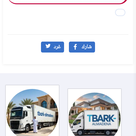
شارك
غرد