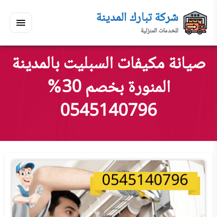
لتجاوز
شركة تبارك المدينة
لى
للخدمات المنزلية
لمحتوى
القائمة
بحث
ي
ابحث
صيانة مكيفات السبليت بالمدينة
سكنك
المنورة بخصم 30%
0545140796