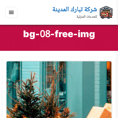
لتجاوز
شركة تبارك المدينة
لى
للخدمات المنزلية
لمحتوى
القائمة
بحث
ي
ابحث
bg-08-free-img
سكنك